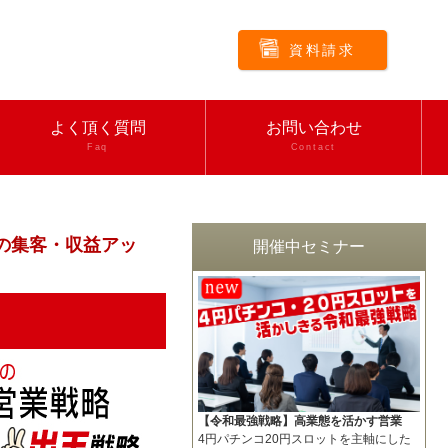
資料請求
よく頂く質問
お問い合わせ
Faq
Contact
の集客・収益アッ
開催中セミナー
【令和最強戦略】高業態を活かす営業
4円パチンコ20円スロットを主軸にした