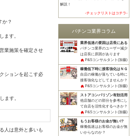
解説！
-チェックリストはコチラ-
すか？
パチンコ業界コラム
します。
業界低迷の要因は店長にある
パチンコ業界のユーザー減少
営業施策を確定させ
は店長に原因があります
P&Sコンサルタント(加藤)
稼働低下時に接客強化はＮＧ
クションを起こす必
自店の稼働が落ちている時に
接客強化などしてませんか？
P&Sコンサルタント(加藤)
ストアコンパリゾン有効活用
致します。
他店舗のどの部分を参考にし
て自店を活性化するべきか？
P&Sコンサルタント(加藤)
もうお客様のお金が無い!?
稼働低迷はお客様のお金が無
る人は意外と多いも
いからなのか？