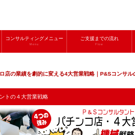
コンサルティングメニュー
ご支援までの流れ
Menu
Flow
ロ店の業績を劇的に変える4大営業戦略｜P&Sコンサル
ルタントの４大営業戦略