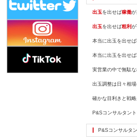
出玉
を出せば
稼働
が
出玉
を出せば
粗利
が
本当に出玉を出せば
本当に出玉を出せば
実営業の中で無駄な
出玉調整は日々相場
確かな目利きと戦略
P&Sコンサルタン
P&Sコンサル