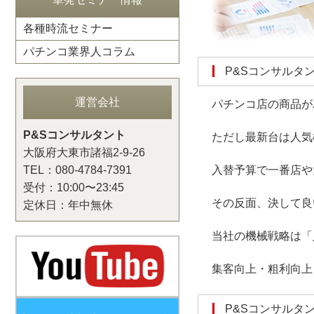
各種時流セミナー
パチンコ業界人コラム
P&Sコンサル
運営会社
パチンコ店の商品が
P&Sコンサルタント
ただし最新台は人気
大阪府大東市諸福2-9-26
TEL：080-4784-7391
入替予算で一番店や
受付：10:00〜23:45
その反面、決して良
定休日：年中無休
当社の機械戦略は「
集客向上・粗利向上
P&Sコンサル