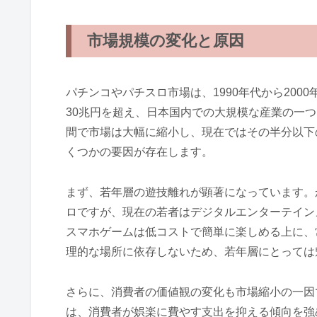
市場規模の変化と原因
パチンコやパチスロ市場は、1990年代から20
30兆円を超え、日本国内での大規模な産業の一つ
間で市場は大幅に縮小し、現在ではその半分以下
くつかの要因が存在します。
まず、若年層の遊技離れが顕著になっています。
ロですが、現在の若者はデジタルエンターテイン
スマホゲームは低コストで簡単に楽しめる上に、
理的な場所に依存しないため、若年層にとっては
さらに、消費者の価値観の変化も市場縮小の一因
は、消費者が娯楽に費やす支出を抑える傾向を強