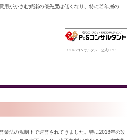
費用がかさむ娯楽の優先度は低くなり、特に若年層の
↑↑P&Sコンサルタント公式HP↑↑
業法の規制下で運営されてきました。特に2018年の改