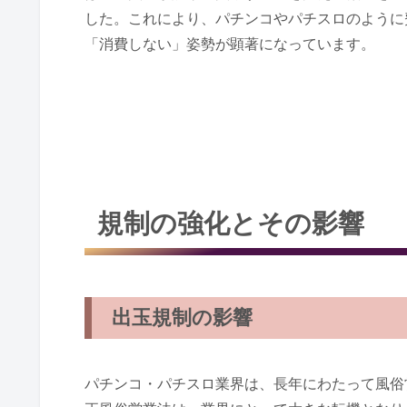
した。これにより、パチンコやパチスロのように
「消費しない」姿勢が顕著になっています。
規制の強化とその影響
出玉規制の影響
パチンコ・パチスロ業界は、長年にわたって風俗営