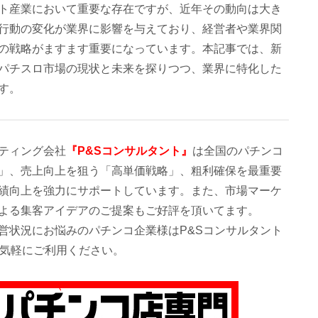
ト産業において重要な存在ですが、近年その動向は大き
行動の変化が業界に影響を与えており、経営者や業界関
の戦略がますます重要になっています。本記事では、新
パチスロ市場の現状と未来を探りつつ、業界に特化した
す。
ティング会社
『P&Sコンサルタント』
は全国のパチンコ
」、売上向上を狙う「高単価戦略」、粗利確保を最重要
績向上を強力にサポートしています。また、市場マーケ
よる集客アイデアのご提案もご好評を頂いてます。
営状況にお悩みのパチンコ企業様はP&Sコンサルタント
気軽にご利用ください。