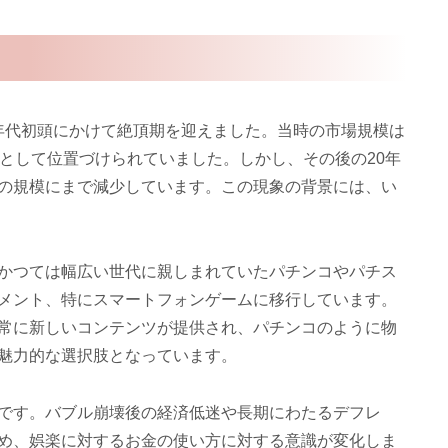
00年代初頭にかけて絶頂期を迎えました。当時の市場規模は
として位置づけられていました。しかし、その後の20年
の規模にまで減少しています。この現象の背景には、い
かつては幅広い世代に親しまれていたパチンコやパチス
メント、特にスマートフォンゲームに移行しています。
常に新しいコンテンツが提供され、パチンコのように物
魅力的な選択肢となっています。
です。バブル崩壊後の経済低迷や長期にわたるデフレ
め、娯楽に対するお金の使い方に対する意識が変化しま