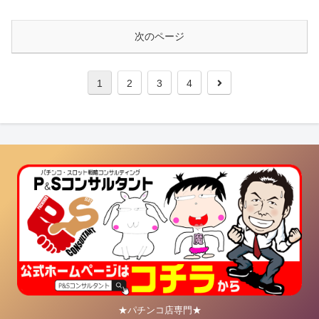
次のページ
1
2
3
4
★パチンコ店専門★