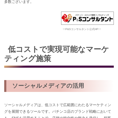
多数ございます。
↑↑P&Sコンサルタント公式HP↑↑
低コストで実現可能なマーケ
ティング施策
ソーシャルメディアの活用
ソーシャルメディアは、低コストで広範囲にわたるマーケティン
グを展開できるツールです。パチンコ店のブランド戦略において
も、SNSを活用することで、店舗の独自性や魅力を発信し、顧客