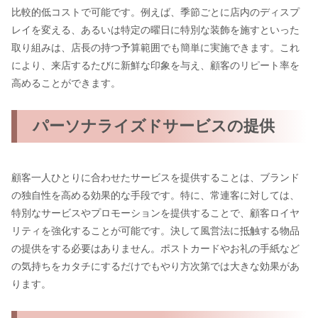
比較的低コストで可能です。例えば、季節ごとに店内のディスプ
レイを変える、あるいは特定の曜日に特別な装飾を施すといった
取り組みは、店長の持つ予算範囲でも簡単に実施できます。これ
により、来店するたびに新鮮な印象を与え、顧客のリピート率を
高めることができます。
パーソナライズドサービスの提供
顧客一人ひとりに合わせたサービスを提供することは、ブランド
の独自性を高める効果的な手段です。特に、常連客に対しては、
特別なサービスやプロモーションを提供することで、顧客ロイヤ
リティを強化することが可能です。決して風営法に抵触する物品
の提供をする必要はありません。ポストカードやお礼の手紙など
の気持ちをカタチにするだけでもやり方次第では大きな効果があ
ります。