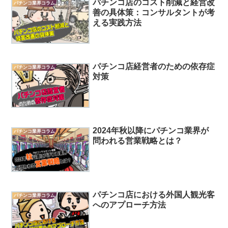
パチンコ店のコスト削減と経営改
パチンコ業界コラム
善の具体策：コンサルタントが考
える実践方法
パチンコ店経営者のための依存症
パチンコ業界コラム
対策
2024年秋以降にパチンコ業界が
パチンコ業界コラム
問われる営業戦略とは？
パチンコ店における外国人観光客
パチンコ業界コラム
へのアプローチ方法