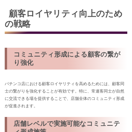
顧客ロイヤリティ向上のため
の戦略
コミュニティ形成による顧客の繋が
り強化
パチンコ店における顧客ロイヤリティを高めるためには、顧客同
士の繋がりを強化することが有効です。特に、常連客同士が自然
に交流できる場を提供することで、店舗全体のコミュニティ形成
が促進されます。
店舗レベルで実施可能なコミュニテ
ィ形成施策