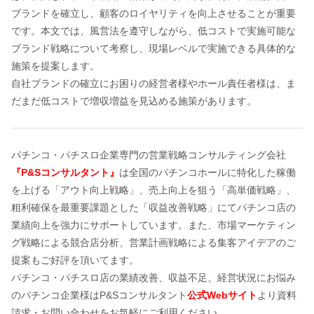
ブランドを確立し、顧客のロイヤリティを向上させることが重要
です。本文では、風営法を遵守しながら、低コストで実施可能な
ブランド戦略について考察し、現場レベルで実施できる具体的な
施策を提案します。
自社ブランドの確立にお困りの経営者様やホール責任者様は、ま
だまだ低コストで増収増益を見込める施策があります。
パチンコ・パチスロ企業専門の営業戦略コンサルティング会社
『P&Sコンサルタント』
は全国のパチンコホールに特化した稼働
を上げる「アウト向上戦略」、売上向上を狙う「高単価戦略」、
粗利確保を最重要課題とした「収益改善戦略」にてパチンコ店の
業績向上を強力にサポートしています。また、市場マーケティン
グ戦略による競合店分析、営業計画戦略による集客アイデアのご
提案もご好評を頂いてます。
パチンコ・パチスロ店の業績改善、収益不足、経営状況にお悩み
のパチンコ企業様はP&Sコンサルタント
公式Webサイト
より資料
請求・お問い合わせをお気軽にご利用ください。