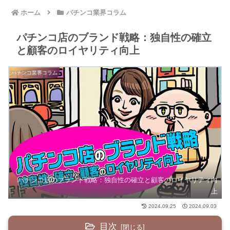
ホーム
パチンコ業界コラム
パチンコ店のブランド戦略：独自性の確立
と顧客のロイヤリティ向上
パチンコ業界コラム
パチンコ店のブランド戦略：独自性の確立と顧客のロイヤリティ向
上
2024.09.25
2024.09.03
目次