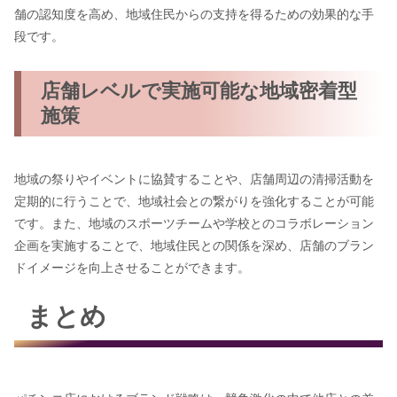
舗の認知度を高め、地域住民からの支持を得るための効果的な手
段です。
店舗レベルで実施可能な地域密着型
施策
地域の祭りやイベントに協賛することや、店舗周辺の清掃活動を
定期的に行うことで、地域社会との繋がりを強化することが可能
です。また、地域のスポーツチームや学校とのコラボレーション
企画を実施することで、地域住民との関係を深め、店舗のブラン
ドイメージを向上させることができます。
まとめ