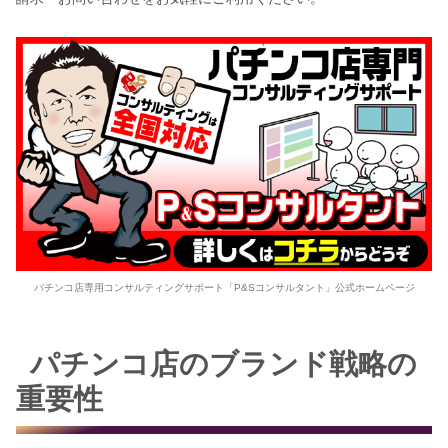
パチンコ店専用コンサルティングサポート「P&Sコンサルタント」公式ホームページ
パチンコ店のブランド戦略の
重要性