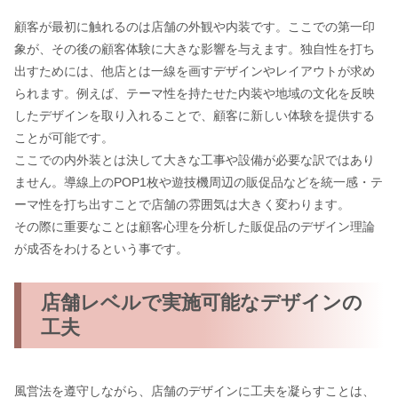
顧客が最初に触れるのは店舗の外観や内装です。ここでの第一印
象が、その後の顧客体験に大きな影響を与えます。独自性を打ち
出すためには、他店とは一線を画すデザインやレイアウトが求め
られます。例えば、テーマ性を持たせた内装や地域の文化を反映
したデザインを取り入れることで、顧客に新しい体験を提供する
ことが可能です。
ここでの内外装とは決して大きな工事や設備が必要な訳ではあり
ません。導線上のPOP1枚や遊技機周辺の販促品などを統一感・テ
ーマ性を打ち出すことで店舗の雰囲気は大きく変わります。
その際に重要なことは顧客心理を分析した販促品のデザイン理論
が成否をわけるという事です。
店舗レベルで実施可能なデザインの
工夫
風営法を遵守しながら、店舗のデザインに工夫を凝らすことは、