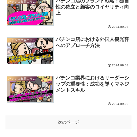
パチンコ店のブランド戦略：独自
パチンコ業界コラム
性の確立と顧客のロイヤリティ向
上
2024.09.03
パチンコ店における外国人観光客
パチンコ業界コラム
へのアプローチ方法
2024.09.03
パチンコ業界におけるリーダーシ
パチンコ業界コラム
ップの重要性：成功を導くマネジ
メントスキル
2024.09.02
次のページ