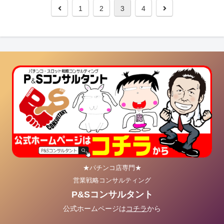
1
2
3
4
★パチンコ店専門★
営業戦略コンサルティング
P&Sコンサルタント
公式ホームページは
コチラ
から