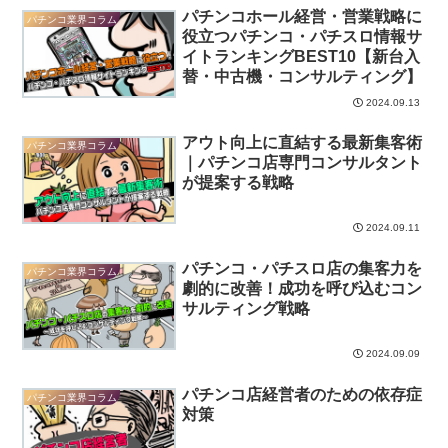
パチンコホール経営・営業戦略に
パチンコ業界コラム
役立つパチンコ・パチスロ情報サ
イトランキングBEST10【新台入
替・中古機・コンサルティング】
2024.09.13
アウト向上に直結する最新集客術
パチンコ業界コラム
｜パチンコ店専門コンサルタント
が提案する戦略
2024.09.11
パチンコ・パチスロ店の集客力を
パチンコ業界コラム
劇的に改善！成功を呼び込むコン
サルティング戦略
2024.09.09
パチンコ店経営者のための依存症
パチンコ業界コラム
対策